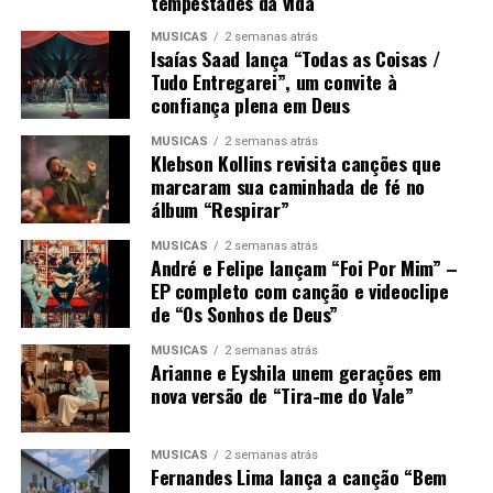
tempestades da vida
MÚSICAS
2 semanas atrás
Isaías Saad lança “Todas as Coisas /
Tudo Entregarei”, um convite à
confiança plena em Deus
MÚSICAS
2 semanas atrás
Klebson Kollins revisita canções que
marcaram sua caminhada de fé no
álbum “Respirar”
MÚSICAS
2 semanas atrás
André e Felipe lançam “Foi Por Mim” –
EP completo com canção e videoclipe
de “Os Sonhos de Deus”
MÚSICAS
2 semanas atrás
Arianne e Eyshila unem gerações em
nova versão de “Tira-me do Vale”
MÚSICAS
2 semanas atrás
Fernandes Lima lança a canção “Bem