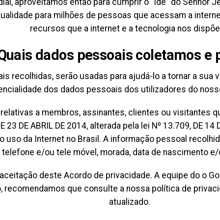
ial, aproveitamos então para cumprir o “Ide” do Senhor Je
ualidade para milhões de pessoas que acessam a internet
recursos que a internet e a tecnologia nos dispõ
Quais dados pessoais coletamos e 
 recolhidas, serão usadas para ajudá-lo a tornar a sua vi
dencialidade dos dados pessoais dos utilizadores do noss
elativas a membros, assinantes, clientes ou visitantes
E 23 DE ABRIL DE 2014, alterada pela lei Nº 13.709, DE 1
 o uso da Internet no Brasil. A informação pessoal recolhi
telefone e/ou tele móvel, morada, data de nascimento e/
ceitação deste Acordo de privacidade. A equipe do o Gosp
, recomendamos que consulte a nossa política de privac
atualizado.