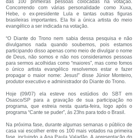
das 100 primeiras pessoas colocadas na votação.
Concorrendo com várias personalidade como Xuxa,
Hebe, o ex-presidente Lula e tantas outras figuras
brasileiras importantes. Ela foi a única artista do meio
evangélico a ser indicada na votação.
“O Diante do Trono nem sabia dessa pesquisa e não
divulgamos nada quando soubemos, pois estamos
participando disso apenas como meio de divulgar o nome
de Deus, não somos e não nos consideramos pessoas
para sermos acolhidas como “maiores”, mas como fomos
o único artista evangélico resolvemos estar e fazer
propagar o maior nome: Jesus!” disse Júnior Monteiro,
produtor executivo e administrador do Diante do Trono.
Hoje (09/07) ela esteve nos estúdios do SBT em
Osasco/SP para a gravação de sua participação no
programa, que estreia nesta quarta-feira, logo após o
programa “Cante se puder”, ás 23hs para todo o Brasil.
Na próxima fase, durante algumas semanas o público de
casa vai escolher entre os 100 mais votados na primeira
fase, incluindo a Ana Paula Valadão. A apresentação do