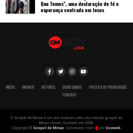
Que Temos”, uma declaração de fé e
esperança centrada em Jesus
INÍCIO
ANUNCIE
AUTORES
QUEM SOMOS
POLÍTICA DE PRIVACIDADE
CONTATO
O Gospel de Minas é um dos maiores sites de notícias gospel de
Minas Gerais, fundado em 2006.
Copyright ©
Gospel de Minas
. Construído com
por
Gooweb
.