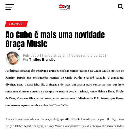
GOSPEL
Ao Cubo é mais uma novidade
Graça Music
Publicado
18 anos atrás
em
4 de dezembro de 2008
Por
Thalles Brandão
As últimas semanas têm reservado grandes notícias vindas da sede da Graça Music, no Rio de
Janeiro. Depois das contratações recentes de Chris Durán e André Valadão, a gravadora
divulga, nesta quarta-feira (3), a chegada de mais um artista para somar ao
cast
que hoje
conta com diversos nomes de destaque no cenário gospel nacional, como Heloisa Rosa, Unção
de Deus, Carmem Silva, entre outros, e sem contar com o Missionário R.R. Soares, que figura
com marcas expressivas de vendas de CDs e DVDs.
A mais recente novidade é a contratação do grupo
AO CUBO,
formado por Feijão, DJ F.Jay, Dona
Kelly e Cleber. A partir de agora, a Graça Music é a responsável pela distribuição exclusiva de todos