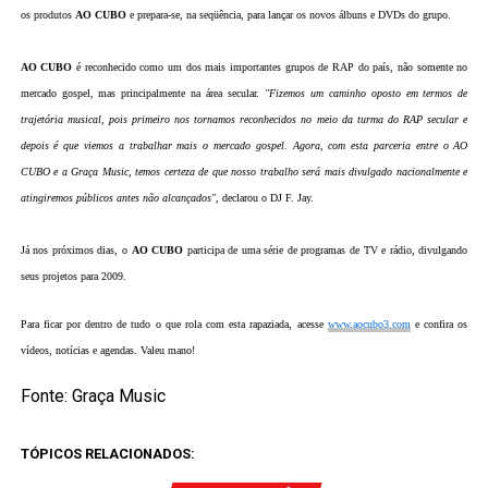
os produtos
AO CUBO
e prepara-se, na seqüência, para lançar os novos álbuns e DVDs do grupo.
AO CUBO
é reconhecido como um dos mais importantes grupos de RAP do país, não somente no
mercado gospel, mas principalmente na área secular.
"Fizemos um caminho oposto em termos de
trajetória musical, pois primeiro nos tornamos reconhecidos no meio da turma do RAP secular e
depois é que viemos a trabalhar mais o mercado gospel. Agora, com esta parceria entre o AO
CUBO e a Graça Music, temos certeza de que nosso trabalho será mais divulgado nacionalmente e
atingiremos públicos antes não alcançados"
, declarou o DJ F. Jay.
Já nos próximos dias, o
AO CUBO
participa de uma série de programas de TV e rádio, divulgando
seus projetos para 2009.
Para ficar por dentro de tudo o que rola com esta rapaziada, acesse
www.aocubo3.com
e confira os
vídeos, notícias e agendas. Valeu mano!
Fonte: Graça Music
TÓPICOS RELACIONADOS: