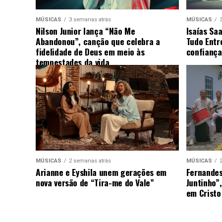
MÚSICAS
3 semanas atrás
MÚSICAS
Nilson Junior lança “Não Me
Isaías Sa
Abandonou”, canção que celebra a
Tudo Entr
fidelidade de Deus em meio às
confiança
tempestades da vida
MÚSICAS
2 semanas atrás
MÚSICAS
Arianne e Eyshila unem gerações em
Fernandes
nova versão de “Tira-me do Vale”
Juntinho”
em Cristo