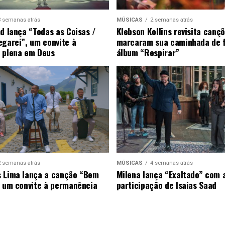
3 semanas atrás
MÚSICAS
2 semanas atrás
ad lança “Todas as Coisas /
Klebson Kollins revisita canç
egarei”, um convite à
marcaram sua caminhada de 
 plena em Deus
álbum “Respirar”
2 semanas atrás
MÚSICAS
4 semanas atrás
 Lima lança a canção “Bem
Milena lança “Exaltado” com 
, um convite à permanência
participação de Isaias Saad