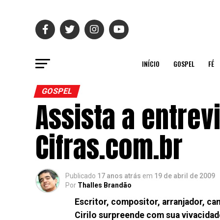
INÍCIO
GOSPEL
FÉ
GOSPEL
Assista a entrevi
Cifras.com.br
Publicado
17 anos atrás
em
19 de abril de 2009
Por
Thalles Brandão
Escritor, compositor, arranjador, ca
Cirilo surpreende com sua vivacidad