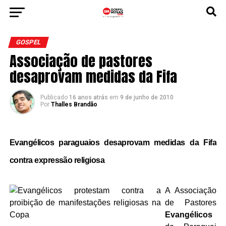
GOSPEL
Associação de pastores
desaprovam medidas da Fifa
Publicado
16 anos atrás
em
9 de junho de 2010
Por
Thalles Brandão
Evangélicos paraguaios desaprovam medidas da Fifa
contra expressão religiosa
A Associação
de Pastores
Evangélicos