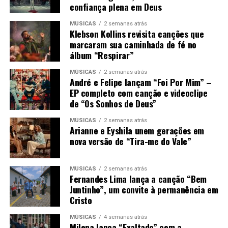
confiança plena em Deus
MÚSICAS
2 semanas atrás
Klebson Kollins revisita canções que
marcaram sua caminhada de fé no
álbum “Respirar”
MÚSICAS
2 semanas atrás
André e Felipe lançam “Foi Por Mim” –
EP completo com canção e videoclipe
de “Os Sonhos de Deus”
MÚSICAS
2 semanas atrás
Arianne e Eyshila unem gerações em
nova versão de “Tira-me do Vale”
MÚSICAS
2 semanas atrás
Fernandes Lima lança a canção “Bem
Juntinho”, um convite à permanência em
Cristo
MÚSICAS
4 semanas atrás
Milena lança “Exaltado” com a