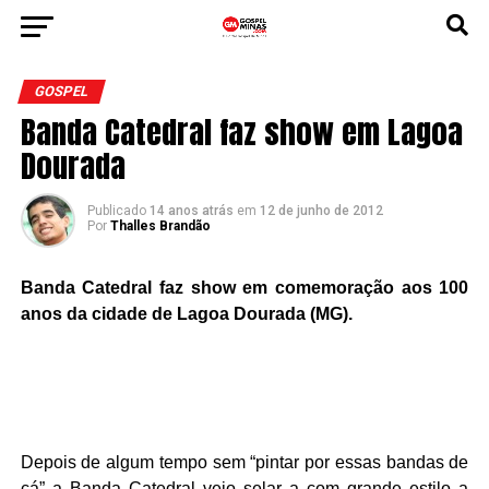
GOSPEL
Banda Catedral faz show em Lagoa
Dourada
Publicado
14 anos atrás
em
12 de junho de 2012
Por
Thalles Brandão
Banda Catedral faz show em comemoração aos 100
anos da cidade de Lagoa Dourada (MG).
Depois de algum tempo sem “pintar por essas bandas de
cá” a Banda Catedral veio selar a com grande estilo a