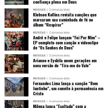
confiança plena em Deus
MÚSICAS
2 semanas atrás
Klebson Kollins revisita canções que
marcaram sua caminhada de fé no
álbum “Respirar”
MÚSICAS
2 semanas atrás
André e Felipe lançam “Foi Por Mim” –
EP completo com canção e videoclipe
de “Os Sonhos de Deus”
MÚSICAS
2 semanas atrás
Arianne e Eyshila unem gerações em
nova versão de “Tira-me do Vale”
MÚSICAS
2 semanas atrás
Fernandes Lima lança a canção “Bem
Juntinho”, um convite à permanência em
Cristo
MÚSICAS
4 semanas atrás
Milena lança “Exaltado” com a