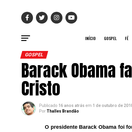
INÍCIO
GOSPEL
FÉ
GOSPEL
Barack Obama fa
Cristo
Publicado
16 anos atrás
em
1 de outubro de 201
Por
Thalles Brandão
O presidente
Barack Obama
foi fo