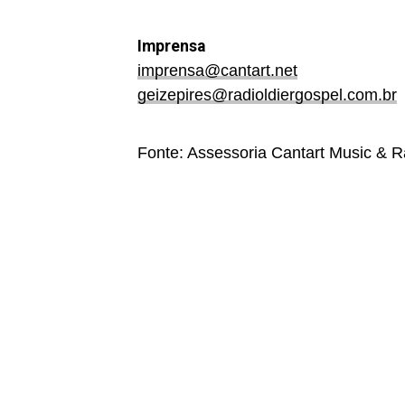
Imprensa
imprensa@cantart.net
geizepires@radioldiergospel.com.br
Fonte: Assessoria Cantart Music & R