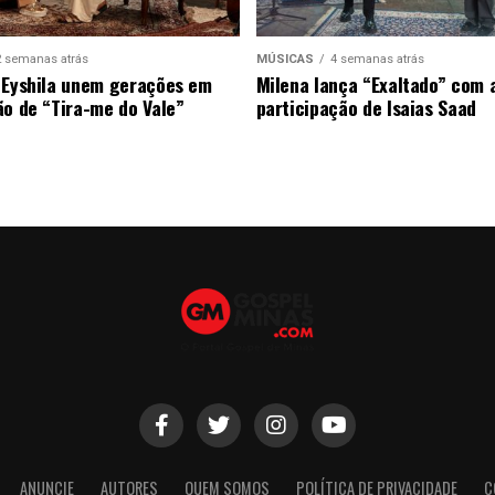
2 semanas atrás
MÚSICAS
4 semanas atrás
 Eyshila unem gerações em
Milena lança “Exaltado” com 
ão de “Tira-me do Vale”
participação de Isaias Saad
ANUNCIE
AUTORES
QUEM SOMOS
POLÍTICA DE PRIVACIDADE
C