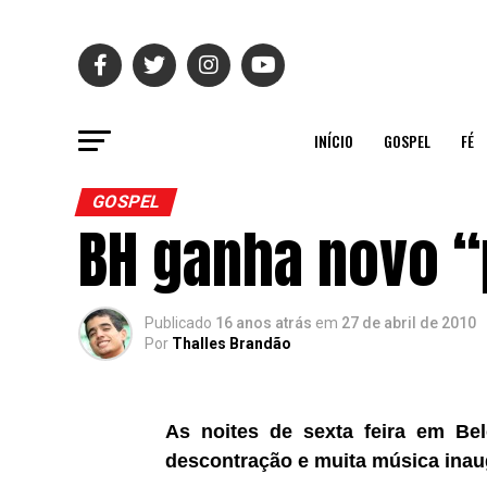
INÍCIO
GOSPEL
FÉ
GOSPEL
BH ganha novo “
Publicado
16 anos atrás
em
27 de abril de 2010
Por
Thalles Brandão
As noites de sexta feira
em Bel
descontração e muita música ina