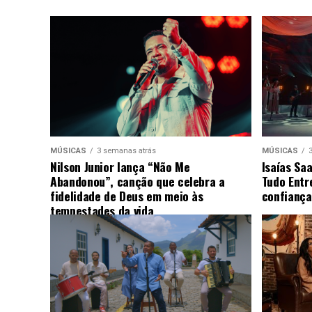
MÚSICAS
3 semanas atrás
MÚSICAS
Nilson Junior lança “Não Me
Isaías Sa
Abandonou”, canção que celebra a
Tudo Entr
fidelidade de Deus em meio às
confiança
tempestades da vida