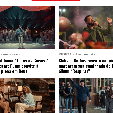
3 semanas atrás
MÚSICAS
2 semanas atrás
ad lança “Todas as Coisas /
Klebson Kollins revisita canç
egarei”, um convite à
marcaram sua caminhada de 
 plena em Deus
álbum “Respirar”