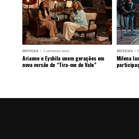
MÚSICAS
2 semanas atrás
MÚSICAS
Arianne e Eyshila unem gerações em
Milena la
nova versão de “Tira-me do Vale”
participa