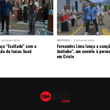
4 semanas atrás
MÚSICAS
2 semanas atrás
nça “Exaltado” com a
Fernandes Lima lança a canç
ção de Isaias Saad
Juntinho”, um convite à perm
em Cristo