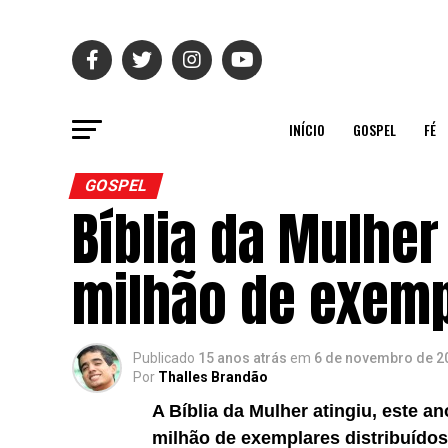
INÍCIO
GOSPEL
FÉ
GOSPEL
Bíblia da Mulher
milhão de exem
Publicado
15 anos atrás
em
6 de novembro de 2
Por
Thalles Brandão
A Bíblia da Mulher atingiu, este a
milhão de exemplares distribuídos