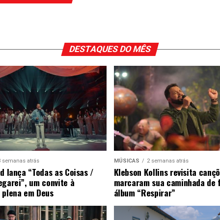
DESTAQUES DO MÊS
3 semanas atrás
MÚSICAS
2 semanas atrás
ad lança “Todas as Coisas /
Klebson Kollins revisita canç
egarei”, um convite à
marcaram sua caminhada de 
 plena em Deus
álbum “Respirar”