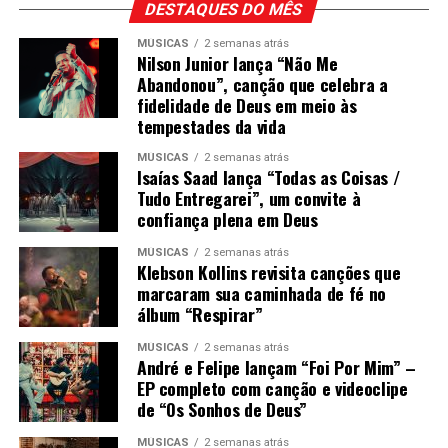
DESTAQUES DO MÊS
MÚSICAS
2 semanas atrás
Nilson Junior lança “Não Me
Abandonou”, canção que celebra a
fidelidade de Deus em meio às
tempestades da vida
MÚSICAS
2 semanas atrás
Isaías Saad lança “Todas as Coisas /
Tudo Entregarei”, um convite à
confiança plena em Deus
MÚSICAS
2 semanas atrás
Klebson Kollins revisita canções que
marcaram sua caminhada de fé no
álbum “Respirar”
MÚSICAS
2 semanas atrás
André e Felipe lançam “Foi Por Mim” –
EP completo com canção e videoclipe
de “Os Sonhos de Deus”
MÚSICAS
2 semanas atrás