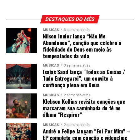
DESTAQUES DO MÊS
MÚSICAS
3 semanas atrás
Nilson Junior lança “Não Me
Abandonou”, canção que celebra a
fidelidade de Deus em meio às
tempestades da vida
MÚSICAS
3 semanas atrás
Isaías Saad lança “Todas as Coisas /
Tudo Entregarei”, um convite à
confiança plena em Deus
MÚSICAS
2 semanas atrás
Klebson Kollins revisita canções que
marcaram sua caminhada de fé no
álbum “Respirar”
MÚSICAS
2 semanas atrás
André e Felipe lançam “Foi Por Mim” –
EP completo com canção e videoclipe