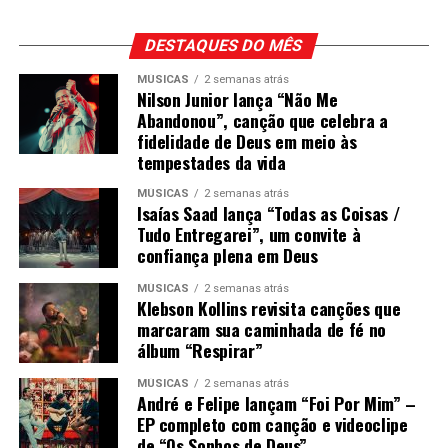
DESTAQUES DO MÊS
MÚSICAS
2 semanas atrás
Nilson Junior lança “Não Me
Abandonou”, canção que celebra a
fidelidade de Deus em meio às
tempestades da vida
MÚSICAS
2 semanas atrás
Isaías Saad lança “Todas as Coisas /
Tudo Entregarei”, um convite à
confiança plena em Deus
MÚSICAS
2 semanas atrás
Klebson Kollins revisita canções que
marcaram sua caminhada de fé no
álbum “Respirar”
MÚSICAS
2 semanas atrás
André e Felipe lançam “Foi Por Mim” –
EP completo com canção e videoclipe
de “Os Sonhos de Deus”