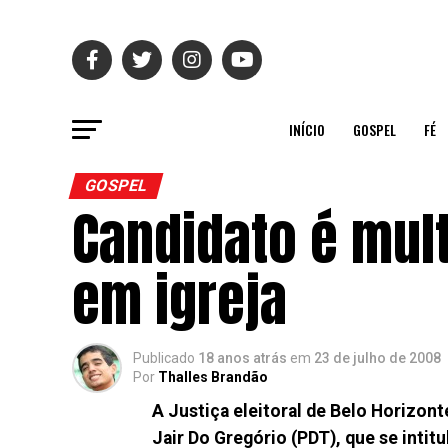
INÍCIO
GOSPEL
FÉ
GOSPEL
Candidato é mult
em igreja
Publicado
18 anos atrás
em
23 de julho de 2008
Por
Thalles Brandão
A Justiça eleitoral de Belo Horizon
Jair Do Gregório (PDT), que se intitul