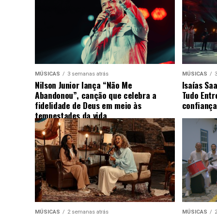
MÚSICAS
3 semanas atrás
MÚSICAS
Nilson Junior lança “Não Me
Isaías Sa
Abandonou”, canção que celebra a
Tudo Entr
fidelidade de Deus em meio às
confiança
tempestades da vida
MÚSICAS
2 semanas atrás
MÚSICAS