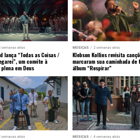
3 semanas atrás
MÚSICAS
2 semanas atrás
ad lança “Todas as Coisas /
Klebson Kollins revisita canç
egarei”, um convite à
marcaram sua caminhada de 
 plena em Deus
álbum “Respirar”
2 semanas atrás
MÚSICAS
4 semanas atrás