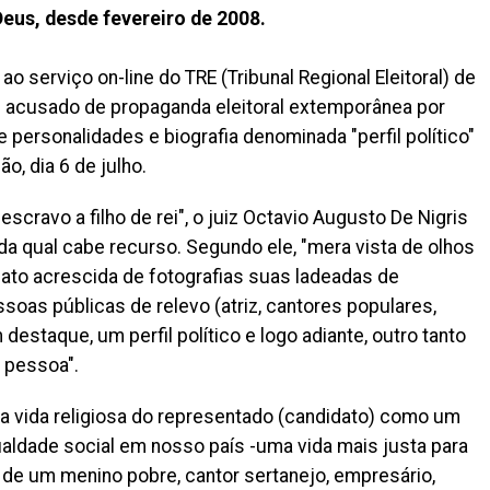
eus, desde fevereiro de 2008.
ao serviço on-line do TRE (Tribunal Regional Eleitoral) de
é acusado de propaganda eleitoral extemporânea por
de personalidades e biografia denominada "perfil político"
o, dia 6 de julho.
 escravo a filho de rei", o juiz Octavio Augusto De Nigris
 da qual cabe recurso. Segundo ele, "mera vista de olhos
idato acrescida de fotografias suas ladeadas de
ssoas públicas de relevo (atriz, cantores populares,
m destaque, um perfil político e logo adiante, outro tanto
a pessoa".
 a vida religiosa do representado (candidato) como um
ualdade social em nosso país -uma vida mais justa para
ia de um menino pobre, cantor sertanejo, empresário,