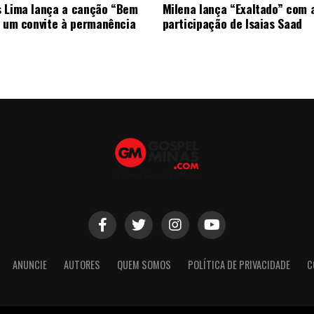
 Lima lança a canção “Bem
Milena lança “Exaltado” com 
, um convite à permanência
participação de Isaias Saad
ANUNCIE
AUTORES
QUEM SOMOS
POLÍTICA DE PRIVACIDADE
C