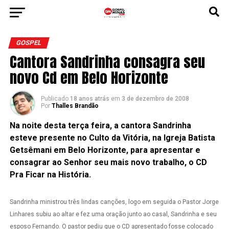
GOSPEL
Cantora Sandrinha consagra seu
novo Cd em Belo Horizonte
Publicado
18 anos atrás
em
3 de dezembro de 2008
Por
Thalles Brandão
Na noite desta terça feira, a cantora Sandrinha
esteve presente no Culto da Vitória, na Igreja Batista
Getsêmani em Belo Horizonte, para apresentar e
consagrar ao Senhor seu mais novo trabalho, o CD
Pra Ficar na História.
Sandrinha ministrou três lindas canções, logo em seguida o Pastor Jorge
Linhares subiu ao altar e fez uma oração junto ao casal, Sandrinha e seu
esposo Fernando. O pastor pediu que o CD apresentado fosse colocado