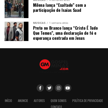
MÚSICAS
4 semanas atrás
Milena lança “Exaltado” com a
participação de Isaias Saad
MÚSICAS
1 semana atrás
Preto no Branco lança “Cristo É Tudo
Que Temos”, uma declaração de fé e
esperança centrada em Jesus
INÍCIO
ANUNCIE
AUTORES
QUEM SOMOS
POLÍTICA DE PRIVACIDADE
CONTATO