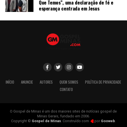
Que Temos”, uma declaração de fé e
esperança centrada em Jesus
INÍCIO
ANUNCIE
AUTORES
QUEM SOMOS
POLÍTICA DE PRIVACIDADE
CONTATO
O Gospel de Minas é um dos maiores sites de notícias gospel de
Minas Gerais, fundado em 2006.
Copyright ©
Gospel de Minas
. Construído com
por
Gooweb
.