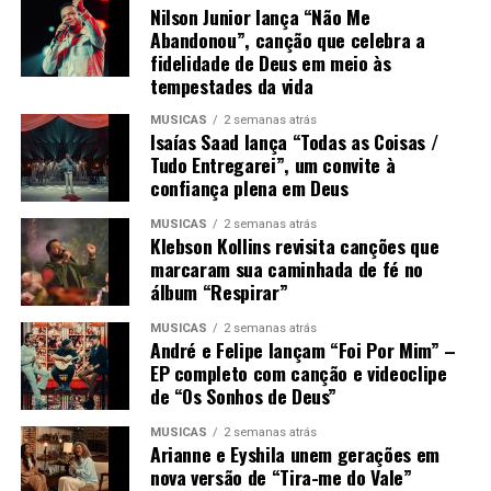
Nilson Junior lança “Não Me
Abandonou”, canção que celebra a
fidelidade de Deus em meio às
tempestades da vida
MÚSICAS
2 semanas atrás
Isaías Saad lança “Todas as Coisas /
Tudo Entregarei”, um convite à
confiança plena em Deus
MÚSICAS
2 semanas atrás
Klebson Kollins revisita canções que
marcaram sua caminhada de fé no
álbum “Respirar”
MÚSICAS
2 semanas atrás
André e Felipe lançam “Foi Por Mim” –
EP completo com canção e videoclipe
de “Os Sonhos de Deus”
MÚSICAS
2 semanas atrás
Arianne e Eyshila unem gerações em
nova versão de “Tira-me do Vale”