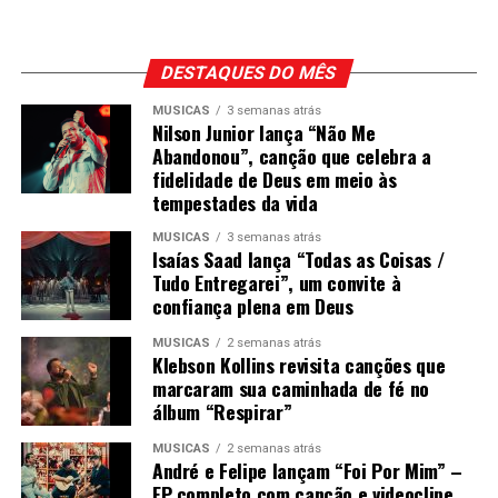
DESTAQUES DO MÊS
MÚSICAS
3 semanas atrás
Nilson Junior lança “Não Me
Abandonou”, canção que celebra a
fidelidade de Deus em meio às
tempestades da vida
MÚSICAS
3 semanas atrás
Isaías Saad lança “Todas as Coisas /
Tudo Entregarei”, um convite à
confiança plena em Deus
MÚSICAS
2 semanas atrás
Klebson Kollins revisita canções que
marcaram sua caminhada de fé no
álbum “Respirar”
MÚSICAS
2 semanas atrás
André e Felipe lançam “Foi Por Mim” –
EP completo com canção e videoclipe