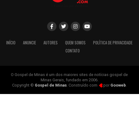
INÍCIO
ANUNCIE
AUTORES
QUEM SOMOS
POLÍTICA DE PRIVACIDADE
CONTATO
O Gospel de Minas é um dos maiores sites de notícias gospel de
Minas Gerais, fundado em 2006.
Copyright ©
Gospel de Minas
. Construído com
por
Gooweb
.