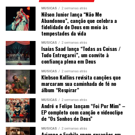
MÚSICAS
2 semanas atrás
Nilson Junior lança “Não Me
Abandonou”, canção que celebra a
fidelidade de Deus em meio às
tempestades da vida
MÚSICAS
2 semanas atrás
Isaías Saad lança “Todas as Coisas /
Tudo Entregarei”, um convite à
confiança plena em Deus
MÚSICAS
2 semanas atrás
Klebson Kollins revisita canções que
marcaram sua caminhada de fé no
álbum “Respirar”
MÚSICAS
2 semanas atrás
André e Felipe lançam “Foi Por Mim” –
EP completo com canção e videoclipe
de “Os Sonhos de Deus”
MÚSICAS
2 semanas atrás
Arianne e Eyshila unem gerações em