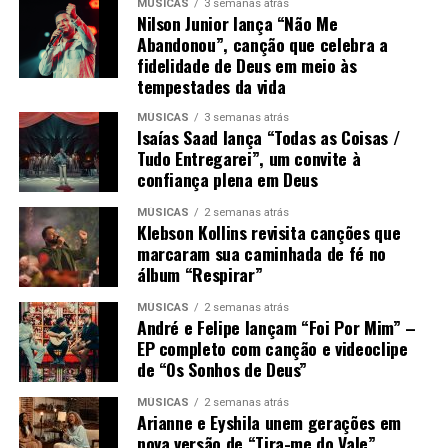
MÚSICAS
3 semanas atrás
Nilson Junior lança “Não Me
Abandonou”, canção que celebra a
fidelidade de Deus em meio às
tempestades da vida
MÚSICAS
3 semanas atrás
Isaías Saad lança “Todas as Coisas /
Tudo Entregarei”, um convite à
confiança plena em Deus
MÚSICAS
2 semanas atrás
Klebson Kollins revisita canções que
marcaram sua caminhada de fé no
álbum “Respirar”
MÚSICAS
2 semanas atrás
André e Felipe lançam “Foi Por Mim” –
EP completo com canção e videoclipe
de “Os Sonhos de Deus”
MÚSICAS
2 semanas atrás
Arianne e Eyshila unem gerações em
nova versão de “Tira-me do Vale”