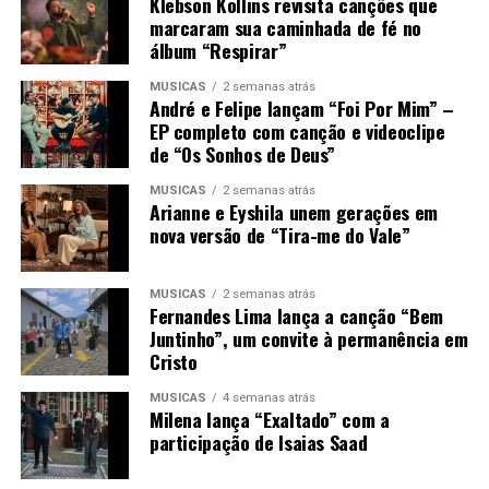
Klebson Kollins revisita canções que
marcaram sua caminhada de fé no
álbum “Respirar”
MÚSICAS
2 semanas atrás
André e Felipe lançam “Foi Por Mim” –
EP completo com canção e videoclipe
de “Os Sonhos de Deus”
MÚSICAS
2 semanas atrás
Arianne e Eyshila unem gerações em
nova versão de “Tira-me do Vale”
MÚSICAS
2 semanas atrás
Fernandes Lima lança a canção “Bem
Juntinho”, um convite à permanência em
Cristo
MÚSICAS
4 semanas atrás
Milena lança “Exaltado” com a
participação de Isaias Saad