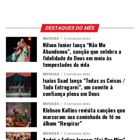
DESTAQUES DO MÊS
MÚSICAS
3 semanas atrás
Nilson Junior lança “Não Me
Abandonou”, canção que celebra a
fidelidade de Deus em meio às
tempestades da vida
MÚSICAS
3 semanas atrás
Isaías Saad lança “Todas as Coisas /
Tudo Entregarei”, um convite à
confiança plena em Deus
MÚSICAS
3 semanas atrás
Klebson Kollins revisita canções que
marcaram sua caminhada de fé no
álbum “Respirar”
MÚSICAS
2 semanas atrás
André e Felipe lançam “Foi Por Mim” –