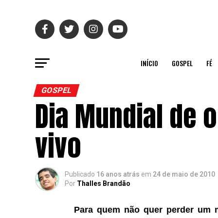
INÍCIO
GOSPEL
FÉ
GOSPEL
Dia Mundial de 
vivo
Publicado
16 anos atrás
em
24 de maio de 2010
Por
Thalles Brandão
Para quem não quer perder um m