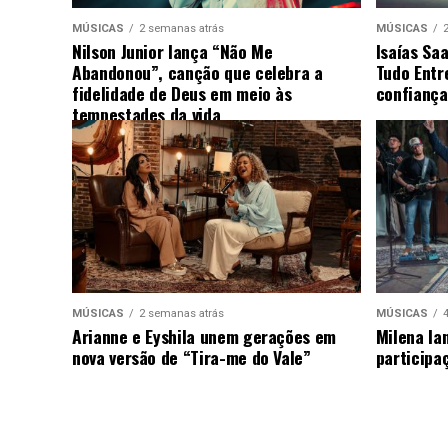
MÚSICAS
2 semanas atrás
MÚSICAS
Nilson Junior lança “Não Me
Isaías Sa
Abandonou”, canção que celebra a
Tudo Entr
fidelidade de Deus em meio às
confiança
tempestades da vida
MÚSICAS
2 semanas atrás
MÚSICAS
Arianne e Eyshila unem gerações em
Milena la
nova versão de “Tira-me do Vale”
participa