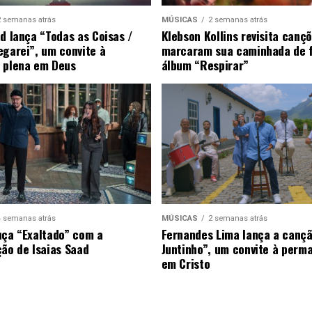
2 semanas atrás
MÚSICAS
2 semanas atrás
ad lança “Todas as Coisas /
Klebson Kollins revisita canç
egarei”, um convite à
marcaram sua caminhada de 
 plena em Deus
álbum “Respirar”
4 semanas atrás
MÚSICAS
2 semanas atrás
nça “Exaltado” com a
Fernandes Lima lança a canç
ção de Isaias Saad
Juntinho”, um convite à perm
em Cristo