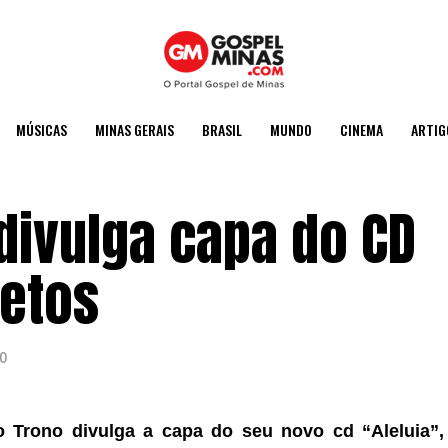
MÚSICAS
MINAS GERAIS
BRASIL
MUNDO
CINEMA
ARTIG
divulga capa do CD
etos
0
o Trono divulga a capa do seu novo cd “Aleluia”,