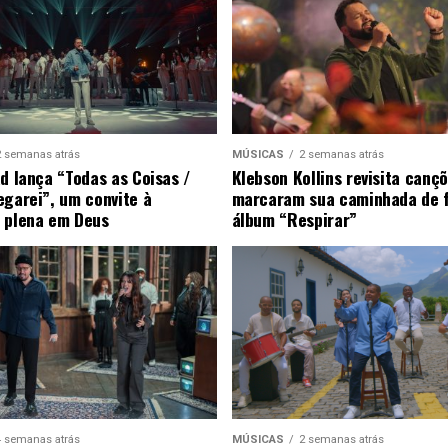
2 semanas atrás
MÚSICAS
2 semanas atrás
ad lança “Todas as Coisas /
Klebson Kollins revisita canç
egarei”, um convite à
marcaram sua caminhada de 
 plena em Deus
álbum “Respirar”
4 semanas atrás
MÚSICAS
2 semanas atrás