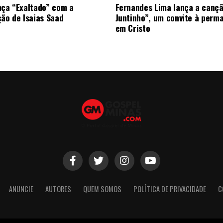
nça “Exaltado” com a
Fernandes Lima lança a canç
ção de Isaias Saad
Juntinho”, um convite à perm
em Cristo
ANUNCIE
AUTORES
QUEM SOMOS
POLÍTICA DE PRIVACIDADE
C