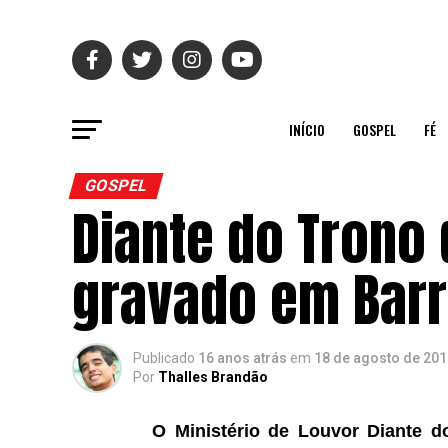
INÍCIO
GOSPEL
FÉ
GOSPEL
Diante do Trono 
gravado em Barr
Publicado
16 anos atrás
em
18 de agosto de 201
Por
Thalles Brandão
O Ministério de Louvor Diante d