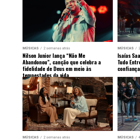
MÚSICAS
2 semanas atrás
MÚSICAS
Nilson Junior lança “Não Me
Isaías Sa
Abandonou”, canção que celebra a
Tudo Entr
fidelidade de Deus em meio às
confiança
tempestades da vida
MÚSICAS
2 semanas atrás
MÚSICAS