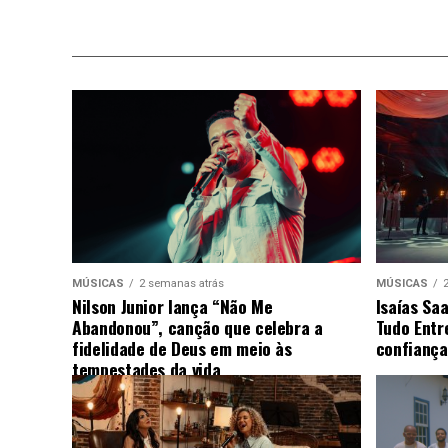
MÚSICAS
2 semanas atrás
MÚSICAS
Nilson Junior lança “Não Me
Isaías Sa
Abandonou”, canção que celebra a
Tudo Entr
fidelidade de Deus em meio às
confiança
tempestades da vida