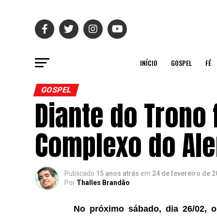
INÍCIO
GOSPEL
FÉ
GOSPEL
Diante do Trono
Complexo do Al
Publicado
15 anos atrás
em
24 de fevereiro de 
Por
Thalles Brandão
No próximo sábado, dia 26/02, 