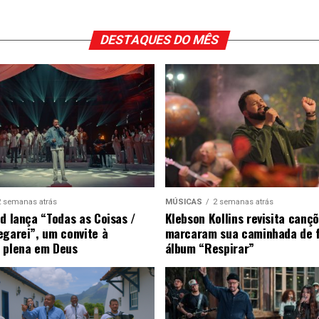
DESTAQUES DO MÊS
2 semanas atrás
MÚSICAS
2 semanas atrás
ad lança “Todas as Coisas /
Klebson Kollins revisita canç
egarei”, um convite à
marcaram sua caminhada de 
 plena em Deus
álbum “Respirar”