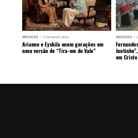
MÚSICAS
2 semanas atrás
MÚSICAS
Arianne e Eyshila unem gerações em
Fernandes
nova versão de “Tira-me do Vale”
Juntinho”
em Cristo