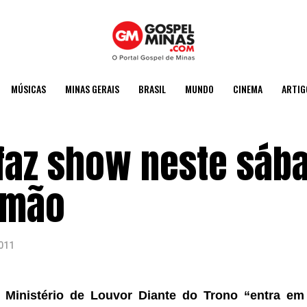
MÚSICAS
MINAS GERAIS
BRASIL
MUNDO
CINEMA
ARTIG
 faz show neste sáb
emão
2011
o
Ministério
de Louvor Diante do Trono “entra em