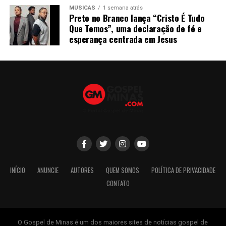
MÚSICAS
1 semana atrás
Preto no Branco lança “Cristo É Tudo
Que Temos”, uma declaração de fé e
esperança centrada em Jesus
INÍCIO
ANUNCIE
AUTORES
QUEM SOMOS
POLÍTICA DE PRIVACIDADE
CONTATO
O Gospel de Minas é um dos maiores sites de notícias gospel de