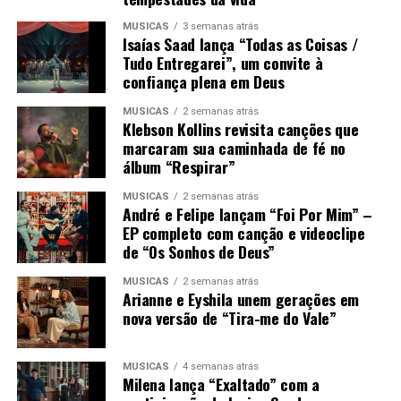
MÚSICAS
3 semanas atrás
Isaías Saad lança “Todas as Coisas /
Tudo Entregarei”, um convite à
confiança plena em Deus
MÚSICAS
2 semanas atrás
Klebson Kollins revisita canções que
marcaram sua caminhada de fé no
álbum “Respirar”
MÚSICAS
2 semanas atrás
André e Felipe lançam “Foi Por Mim” –
EP completo com canção e videoclipe
de “Os Sonhos de Deus”
MÚSICAS
2 semanas atrás
Arianne e Eyshila unem gerações em
nova versão de “Tira-me do Vale”
MÚSICAS
4 semanas atrás
Milena lança “Exaltado” com a