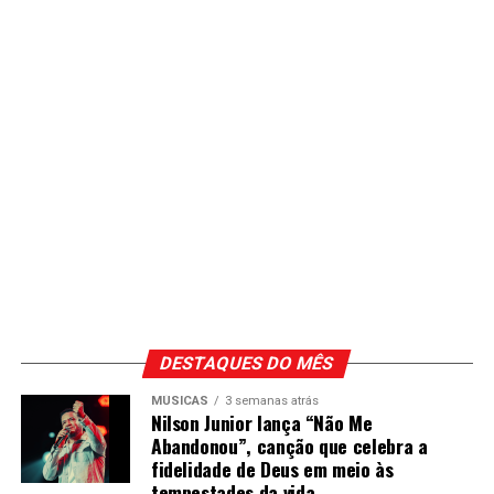
DESTAQUES DO MÊS
MÚSICAS
3 semanas atrás
Nilson Junior lança “Não Me
Abandonou”, canção que celebra a
fidelidade de Deus em meio às
tempestades da vida