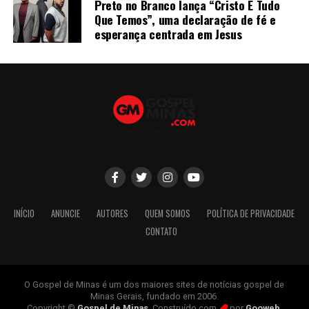
Preto no Branco lança “Cristo É Tudo
Que Temos”, uma declaração de fé e
esperança centrada em Jesus
INÍCIO
ANUNCIE
AUTORES
QUEM SOMOS
POLÍTICA DE PRIVACIDADE
CONTATO
O Gospel de Minas é um dos maiores sites de notícias gospel de
Minas Gerais, fundado em 2006.
Copyright ©
Gospel de Minas
. Construído com
por
Gooweb
.