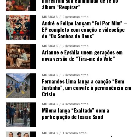
marcaram sua caminhada de fé no
álbum “Respirar”
MÚSICAS
2 semanas atrás
André e Felipe lançam “Foi Por Mim” –
EP completo com canção e videoclipe
de “Os Sonhos de Deus”
MÚSICAS
2 semanas atrás
Arianne e Eyshila unem gerações em
nova versão de “Tira-me do Vale”
MÚSICAS
2 semanas atrás
Fernandes Lima lança a canção “Bem
Juntinho”, um convite à permanência em
Cristo
MÚSICAS
4 semanas atrás
Milena lança “Exaltado” com a
participação de Isaias Saad
MÚSICAS
1 semana atrás