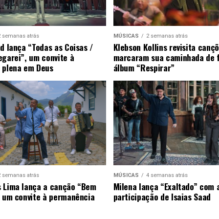
2 semanas atrás
MÚSICAS
2 semanas atrás
ad lança “Todas as Coisas /
Klebson Kollins revisita canç
egarei”, um convite à
marcaram sua caminhada de 
 plena em Deus
álbum “Respirar”
2 semanas atrás
MÚSICAS
4 semanas atrás
 Lima lança a canção “Bem
Milena lança “Exaltado” com 
, um convite à permanência
participação de Isaias Saad