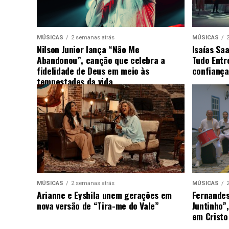
MÚSICAS
2 semanas atrás
MÚSICAS
Nilson Junior lança “Não Me
Isaías Sa
Abandonou”, canção que celebra a
Tudo Entr
fidelidade de Deus em meio às
confiança
tempestades da vida
MÚSICAS
2 semanas atrás
MÚSICAS
Arianne e Eyshila unem gerações em
Fernandes
nova versão de “Tira-me do Vale”
Juntinho”
em Cristo