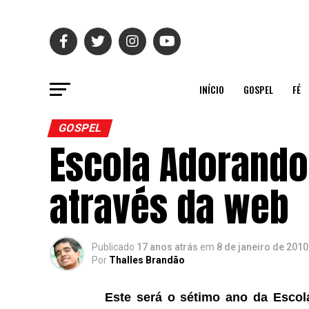
INÍCIO
GOSPEL
FÉ
GOSPEL
Escola Adorando
através da web
Publicado
17 anos atrás
em
8 de janeiro de 2010
Por
Thalles Brandão
Este será o sétimo ano da Esco