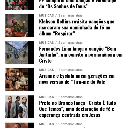
EP completo com canção e videoclipe
de “Os Sonhos de Deus”
MÚSICAS
3 semanas atrás
Klebson Kollins revisita canções que
marcaram sua caminhada de fé no
álbum “Respirar”
MÚSICAS
2 semanas atrás
Fernandes Lima lança a canção “Bem
Juntinho”, um convite à permanência em
Cristo
MÚSICAS
2 semanas atrás
Arianne e Eyshila unem gerações em
nova versão de “Tira-me do Vale”
MÚSICAS
2 semanas atrás
Preto no Branco lança “Cristo É Tudo
Que Temos”, uma declaração de fé e
esperança centrada em Jesus
MÚSICAS
2 semanas atrás