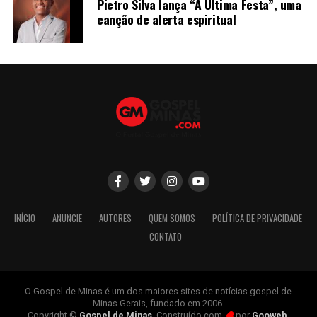
Pietro Silva lança “A Última Festa”, uma
canção de alerta espiritual
INÍCIO
ANUNCIE
AUTORES
QUEM SOMOS
POLÍTICA DE PRIVACIDADE
CONTATO
O Gospel de Minas é um dos maiores sites de notícias gospel de
Minas Gerais, fundado em 2006.
Copyright ©
Gospel de Minas
. Construído com
por
Gooweb
.