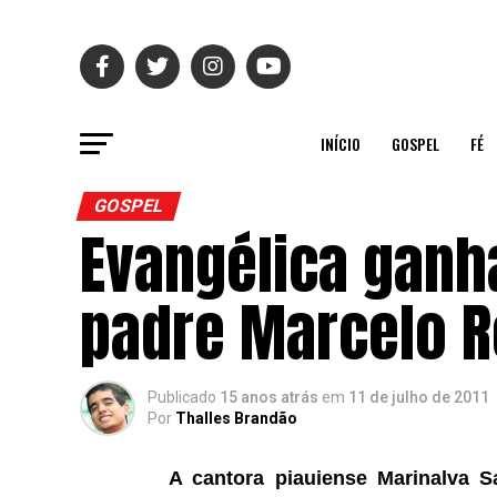
INÍCIO
GOSPEL
FÉ
GOSPEL
Evangélica ganh
padre Marcelo R
Publicado
15 anos atrás
em
11 de julho de 2011
Por
Thalles Brandão
A cantora piauiense Marinalva S