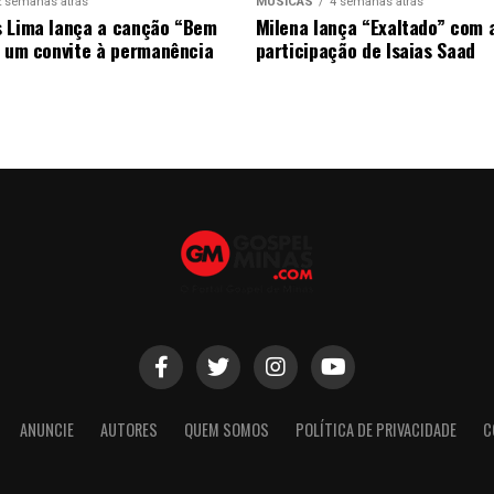
2 semanas atrás
MÚSICAS
4 semanas atrás
 Lima lança a canção “Bem
Milena lança “Exaltado” com 
, um convite à permanência
participação de Isaias Saad
ANUNCIE
AUTORES
QUEM SOMOS
POLÍTICA DE PRIVACIDADE
C