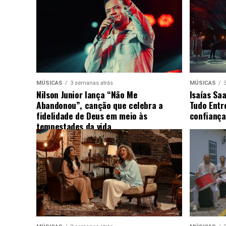
MÚSICAS
3 semanas atrás
MÚSICAS
Nilson Junior lança “Não Me
Isaías Sa
Abandonou”, canção que celebra a
Tudo Entr
fidelidade de Deus em meio às
confiança
tempestades da vida