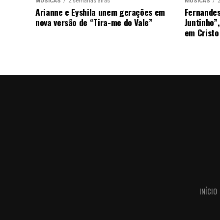
MÚSICAS
2 semanas atrás
MÚSICAS
Arianne e Eyshila unem gerações em
Fernandes
nova versão de “Tira-me do Vale”
Juntinho”
em Cristo
INÍCIO