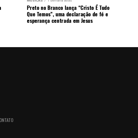
MÚSICAS
1 semana atrás
a
Preto no Branco lança “Cristo É Tudo
Que Temos”, uma declaração de fé e
esperança centrada em Jesus
ONTATO