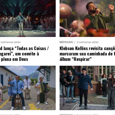
3 semanas atrás
MÚSICAS
2 semanas atrás
ad lança “Todas as Coisas /
Klebson Kollins revisita canç
egarei”, um convite à
marcaram sua caminhada de 
 plena em Deus
álbum “Respirar”