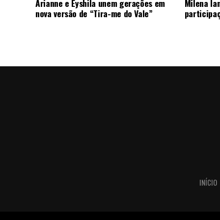
Arianne e Eyshila unem gerações em
Milena la
nova versão de “Tira-me do Vale”
participa
INÍCIO