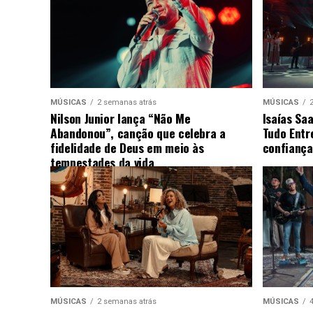
MÚSICAS
2 semanas atrás
MÚSICAS
Nilson Junior lança “Não Me
Isaías Sa
Abandonou”, canção que celebra a
Tudo Entr
fidelidade de Deus em meio às
confiança
tempestades da vida
MÚSICAS
2 semanas atrás
MÚSICAS