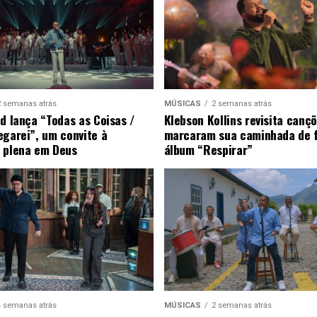
2 semanas atrás
MÚSICAS
2 semanas atrás
ad lança “Todas as Coisas /
Klebson Kollins revisita canç
egarei”, um convite à
marcaram sua caminhada de 
 plena em Deus
álbum “Respirar”
4 semanas atrás
MÚSICAS
2 semanas atrás