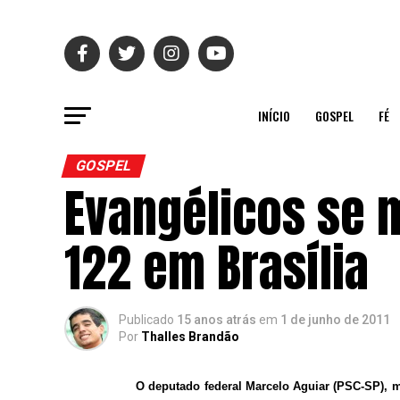
INÍCIO
GOSPEL
FÉ
GOSPEL
Evangélicos se m
122 em Brasília
Publicado
15 anos atrás
em
1 de junho de 2011
Por
Thalles Brandão
O deputado federal Marcelo Aguiar (PSC-SP), 