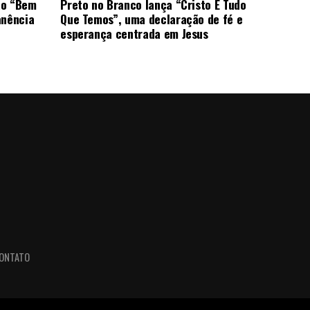
ão “Bem
Preto no Branco lança “Cristo É Tudo
anência
Que Temos”, uma declaração de fé e
esperança centrada em Jesus
ONTATO