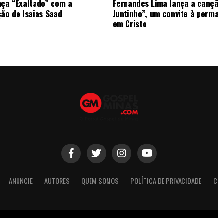
nça “Exaltado” com a
Fernandes Lima lança a canç
ção de Isaias Saad
Juntinho”, um convite à perm
em Cristo
ANUNCIE
AUTORES
QUEM SOMOS
POLÍTICA DE PRIVACIDADE
C