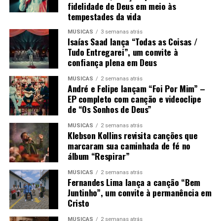
fidelidade de Deus em meio às
tempestades da vida
MÚSICAS
3 semanas atrás
Isaías Saad lança “Todas as Coisas /
Tudo Entregarei”, um convite à
confiança plena em Deus
MÚSICAS
2 semanas atrás
André e Felipe lançam “Foi Por Mim” –
EP completo com canção e videoclipe
de “Os Sonhos de Deus”
MÚSICAS
2 semanas atrás
Klebson Kollins revisita canções que
marcaram sua caminhada de fé no
álbum “Respirar”
MÚSICAS
2 semanas atrás
Fernandes Lima lança a canção “Bem
Juntinho”, um convite à permanência em
Cristo
MÚSICAS
2 semanas atrás