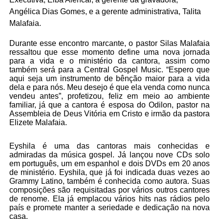
Angélica Dias Gomes, e a gerente administrativa, Talita
Malafaia.
Durante esse encontro marcante, o pastor Silas Malafaia
ressaltou que esse momento define uma nova jornada
para a vida e o ministério da cantora, assim como
também será para a Central Gospel Music. “Espero que
aqui seja um instrumento de bênção maior para a vida
dela e para nós. Meu desejo é que ela venda como nunca
vendeu antes”, profetizou, feliz em meio ao ambiente
familiar, já que a cantora é esposa do Odilon, pastor na
Assembleia de Deus Vitória em Cristo e irmão da pastora
Elizete Malafaia.
Eyshila é uma das cantoras mais conhecidas e
admiradas da música gospel. Já lançou nove CDs solo
em português, um em espanhol e dois DVDs em 20 anos
de ministério. Eyshila, que já foi indicada duas vezes ao
Grammy Latino, também é conhecida como autora. Suas
composições são requisitadas por vários outros cantores
de renome. Ela já emplacou vários hits nas rádios pelo
país e promete manter a seriedade e dedicação na nova
casa.