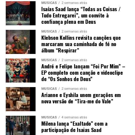
MÚSICAS
2 semanas atrás
Isaías Saad lança “Todas as Coisas /
Tudo Entregarei”, um convite à
confiança plena em Deus
MÚSICAS
2 semanas atrás
Klebson Kollins revisita canções que
marcaram sua caminhada de fé no
álbum “Respirar”
MÚSICAS
2 semanas atrás
André e Felipe lançam “Foi Por Mim” –
EP completo com canção e videoclipe
de “Os Sonhos de Deus”
MÚSICAS
2 semanas atrás
Arianne e Eyshila unem gerações em
nova versão de “Tira-me do Vale”
MÚSICAS
4 semanas atrás
Milena lança “Exaltado” com a
participação de Isaias Saad