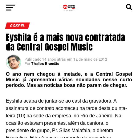
GOSPEL
Eyshila é a mais nova contratada
da Central Gospel Music
Publicado
14 anos atrás
em
12 de maio de 2012
Por
Thalles Brandão
O ano nem chegou à metade, e a Central Gospel
Music já apresentou várias novidades nesse curto
período. Mas as notícias boas não param de chegar.
Eyshila acaba de juntar-se ao cast da gravadora. A
assinatura de contrato aconteceu na tarde desta quinta-
feira (10) na sede da empresa, no Rio de Janeiro. Na
ocasião estavam presentes, além da cantora, o
presidente do grupo, Pr. Silas Malafaia, a diretora
Executiva, Elba Alencar, a gerente da gravadora,