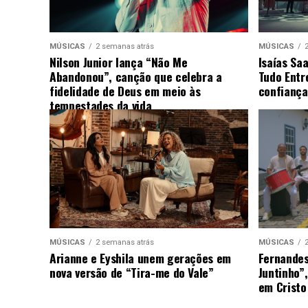
MÚSICAS
2 semanas atrás
MÚSICAS
Nilson Junior lança “Não Me
Isaías Sa
Abandonou”, canção que celebra a
Tudo Entr
fidelidade de Deus em meio às
confiança
tempestades da vida
MÚSICAS
2 semanas atrás
MÚSICAS
Arianne e Eyshila unem gerações em
Fernandes
nova versão de “Tira-me do Vale”
Juntinho”
em Cristo