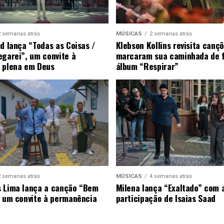
2 semanas atrás
MÚSICAS
2 semanas atrás
ad lança “Todas as Coisas /
Klebson Kollins revisita canç
egarei”, um convite à
marcaram sua caminhada de 
 plena em Deus
álbum “Respirar”
2 semanas atrás
MÚSICAS
4 semanas atrás
 Lima lança a canção “Bem
Milena lança “Exaltado” com 
, um convite à permanência
participação de Isaias Saad