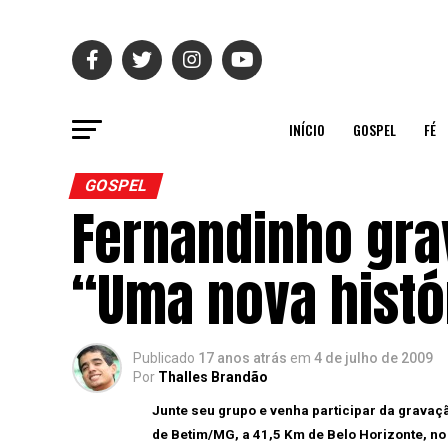
INÍCIO
GOSPEL
FÉ
GOSPEL
Fernandinho gra
“Uma nova histó
Publicado
17 anos atrás
em
4 de julho de 2009
Por
Thalles Brandão
Junte seu grupo e venha participar da gravaçã
de Betim/MG, a 41,5 Km de Belo Horizonte, no