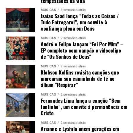
tempestades da vida
MÚSICAS
3 semanas atrás
Isaías Saad lança “Todas as Coisas /
Tudo Entregarei”, um convite à
confiança plena em Deus
MÚSICAS
2 semanas atrás
André e Felipe lançam “Foi Por Mim” –
EP completo com canção e videoclipe
de “Os Sonhos de Deus”
MÚSICAS
2 semanas atrás
Klebson Kollins revisita canções que
marcaram sua caminhada de fé no
álbum “Respirar”
MÚSICAS
2 semanas atrás
Fernandes Lima lança a canção “Bem
Juntinho”, um convite à permanência em
Cristo
MÚSICAS
2 semanas atrás
Arianne e Eyshila unem gerações em