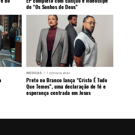
fé no
EP completo com canção e videoclipe
de “Os Sonhos de Deus”
MÚSICAS
1 semana atrás
a
Preto no Branco lança “Cristo É Tudo
Que Temos”, uma declaração de fé e
esperança centrada em Jesus