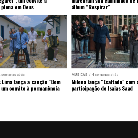
egarei”, um convite à
marcaram sua caminhada de 
 plena em Deus
álbum “Respirar”
2 semanas atrás
MÚSICAS
4 semanas atrás
 Lima lança a canção “Bem
Milena lança “Exaltado” com 
, um convite à permanência
participação de Isaias Saad