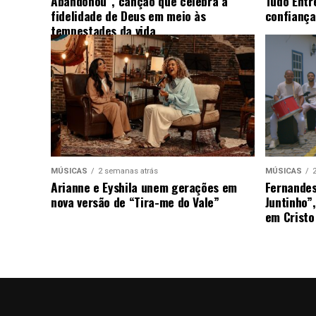
Abandonou”, canção que celebra a
Tudo Entr
fidelidade de Deus em meio às
confiança
tempestades da vida
MÚSICAS
2 semanas atrás
MÚSICAS
Arianne e Eyshila unem gerações em
Fernandes
nova versão de “Tira-me do Vale”
Juntinho”
em Cristo