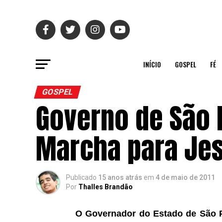
INÍCIO
GOSPEL
FÉ
GOSPEL
Governo de São P
Marcha para Je
Publicado
15 anos atrás
em
4 de maio de 2011
Por
Thalles Brandão
O Governador do Estado de São Pa