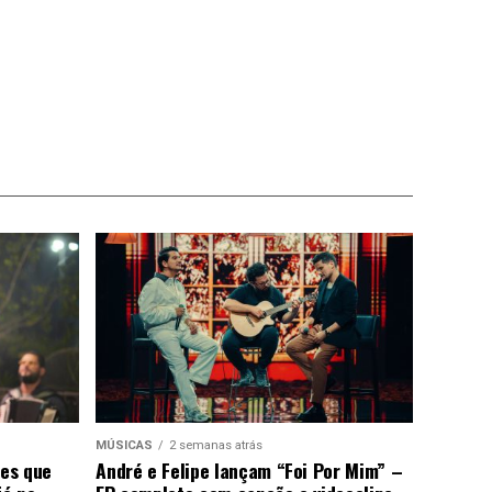
MÚSICAS
2 semanas atrás
ões que
André e Felipe lançam “Foi Por Mim” –