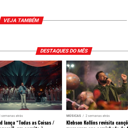
VEJA TAMBÉM
DESTAQUES DO MÊS
3 semanas atrás
MÚSICAS
2 semanas atrás
ad lança “Todas as Coisas /
Klebson Kollins revisita canç