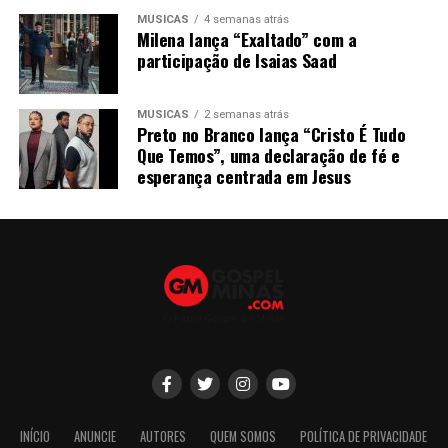
MÚSICAS
4 semanas atrás
Milena lança “Exaltado” com a
participação de Isaias Saad
MÚSICAS
2 semanas atrás
Preto no Branco lança “Cristo É Tudo
Que Temos”, uma declaração de fé e
esperança centrada em Jesus
INÍCIO
ANUNCIE
AUTORES
QUEM SOMOS
POLÍTICA DE PRIVACIDADE