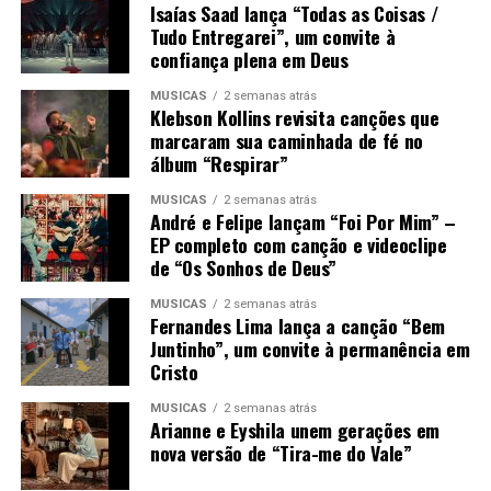
Isaías Saad lança “Todas as Coisas /
Tudo Entregarei”, um convite à
confiança plena em Deus
MÚSICAS
2 semanas atrás
Klebson Kollins revisita canções que
marcaram sua caminhada de fé no
álbum “Respirar”
MÚSICAS
2 semanas atrás
André e Felipe lançam “Foi Por Mim” –
EP completo com canção e videoclipe
de “Os Sonhos de Deus”
MÚSICAS
2 semanas atrás
Fernandes Lima lança a canção “Bem
Juntinho”, um convite à permanência em
Cristo
MÚSICAS
2 semanas atrás
Arianne e Eyshila unem gerações em
nova versão de “Tira-me do Vale”