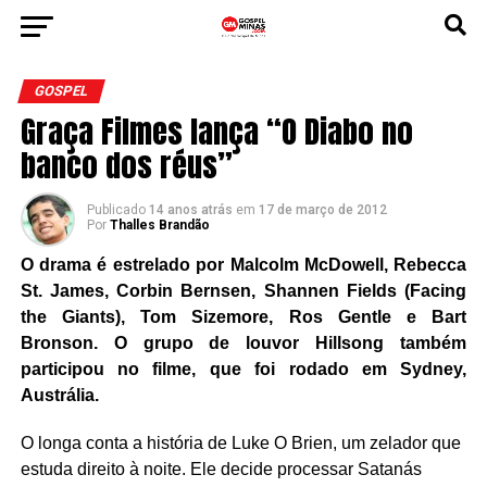
GOSPEL
Graça Filmes lança “O Diabo no
banco dos réus”
Publicado
14 anos atrás
em
17 de março de 2012
Por
Thalles Brandão
O drama é estrelado por Malcolm McDowell, Rebecca
St. James, Corbin Bernsen, Shannen Fields (Facing
the Giants), Tom Sizemore, Ros Gentle e Bart
Bronson. O grupo de louvor Hillsong também
participou no filme, que foi rodado em Sydney,
Austrália.
O longa conta a história de Luke O Brien, um zelador que
estuda direito à noite. Ele decide processar Satanás