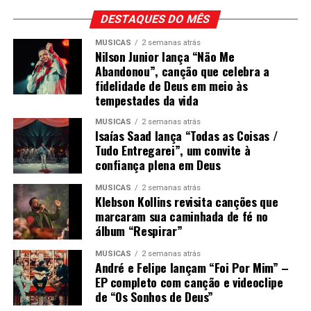
DESTAQUES DO MÊS
MÚSICAS
2 semanas atrás
Nilson Junior lança “Não Me
Abandonou”, canção que celebra a
fidelidade de Deus em meio às
tempestades da vida
MÚSICAS
2 semanas atrás
Isaías Saad lança “Todas as Coisas /
Tudo Entregarei”, um convite à
confiança plena em Deus
MÚSICAS
2 semanas atrás
Klebson Kollins revisita canções que
marcaram sua caminhada de fé no
álbum “Respirar”
MÚSICAS
2 semanas atrás
André e Felipe lançam “Foi Por Mim” –
EP completo com canção e videoclipe
de “Os Sonhos de Deus”