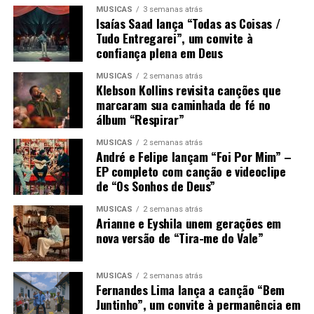
MÚSICAS
3 semanas atrás
Isaías Saad lança “Todas as Coisas /
Tudo Entregarei”, um convite à
confiança plena em Deus
MÚSICAS
2 semanas atrás
Klebson Kollins revisita canções que
marcaram sua caminhada de fé no
álbum “Respirar”
MÚSICAS
2 semanas atrás
André e Felipe lançam “Foi Por Mim” –
EP completo com canção e videoclipe
de “Os Sonhos de Deus”
MÚSICAS
2 semanas atrás
Arianne e Eyshila unem gerações em
nova versão de “Tira-me do Vale”
MÚSICAS
2 semanas atrás
Fernandes Lima lança a canção “Bem
Juntinho”, um convite à permanência em