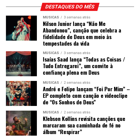
DESTAQUES DO MÊS
MÚSICAS
3 semanas atrás
Nilson Junior lança “Não Me
Abandonou”, canção que celebra a
fidelidade de Deus em meio às
tempestades da vida
MÚSICAS
3 semanas atrás
Isaías Saad lança “Todas as Coisas /
Tudo Entregarei”, um convite à
confiança plena em Deus
MÚSICAS
2 semanas atrás
André e Felipe lançam “Foi Por Mim” –
EP completo com canção e videoclipe
de “Os Sonhos de Deus”
MÚSICAS
2 semanas atrás
Klebson Kollins revisita canções que
marcaram sua caminhada de fé no
álbum “Respirar”