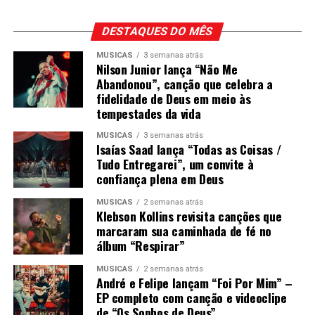
DESTAQUES DO MÊS
MÚSICAS
3 semanas atrás
Nilson Junior lança “Não Me
Abandonou”, canção que celebra a
fidelidade de Deus em meio às
tempestades da vida
MÚSICAS
3 semanas atrás
Isaías Saad lança “Todas as Coisas /
Tudo Entregarei”, um convite à
confiança plena em Deus
MÚSICAS
2 semanas atrás
Klebson Kollins revisita canções que
marcaram sua caminhada de fé no
álbum “Respirar”
MÚSICAS
2 semanas atrás
André e Felipe lançam “Foi Por Mim” –
EP completo com canção e videoclipe
de “Os Sonhos de Deus”