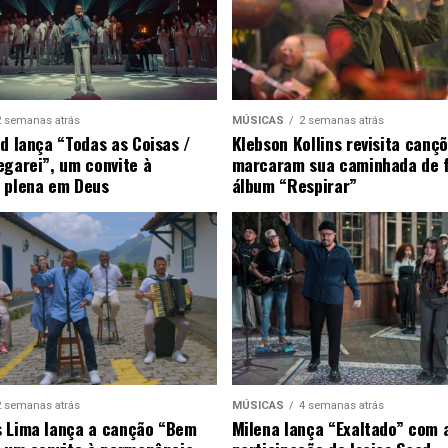
2 semanas atrás
MÚSICAS
2 semanas atrás
ad lança “Todas as Coisas /
Klebson Kollins revisita canç
egarei”, um convite à
marcaram sua caminhada de 
 plena em Deus
álbum “Respirar”
2 semanas atrás
MÚSICAS
4 semanas atrás
 Lima lança a canção “Bem
Milena lança “Exaltado” com 