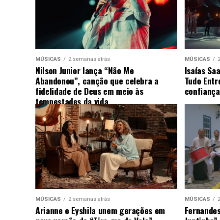
MÚSICAS
2 semanas atrás
MÚSICAS
Nilson Junior lança “Não Me
Isaías Sa
Abandonou”, canção que celebra a
Tudo Entr
fidelidade de Deus em meio às
confiança
tempestades da vida
MÚSICAS
2 semanas atrás
MÚSICAS
Arianne e Eyshila unem gerações em
Fernandes