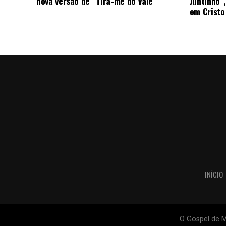
nova versão de “Tira-me do Vale”
Juntinho”
em Cristo
INÍCIO
O Gospel de M