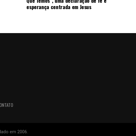
Que Temos”, uma declaração de fé e
esperança centrada em Jesus
ONTATO
ndado em 2006.