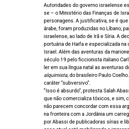
Autoridades do governo israelense es
se – o Ministério das Finanças de Isr
personagens. A justificativa, se é q
árabe, foram produzidas no Líbano, pa
israelense, ao lado de Irã e Síria. A d
portuária de Haifa e especializada na 
Israel. Além das aventuras da marion
século 19 pelo ficcionista italiano Ca
ler em sua língua natal as aventuras d
alquimista
, do brasileiro Paulo Coelh
caráter “subversivo”.
”Isso é absurdo”, protesta Salah Abas
que não comercializa tóxicos, e sim, c
não parecem concordar com essa argu
na fronteira com a Jordânia um carr
por Abassi de publicadoras sírias e l