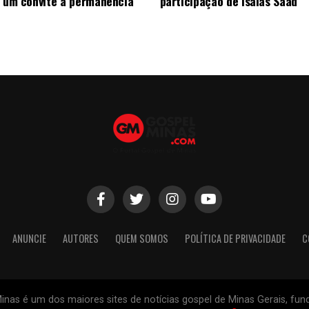
, um convite à permanência
participação de Isaias Saad
ANUNCIE
AUTORES
QUEM SOMOS
POLÍTICA DE PRIVACIDADE
C
inas é um dos maiores sites de notícias gospel de Minas Gerais, fu