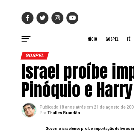
INÍCIO
GOSPEL
FÉ
GOSPEL
Israel proíbe im
Pinóquio e Harry
Publicado
18 anos atrás
em
21 de agosto de 200
Por
Thalles Brandão
Governo israelense proíbe importação de livros i