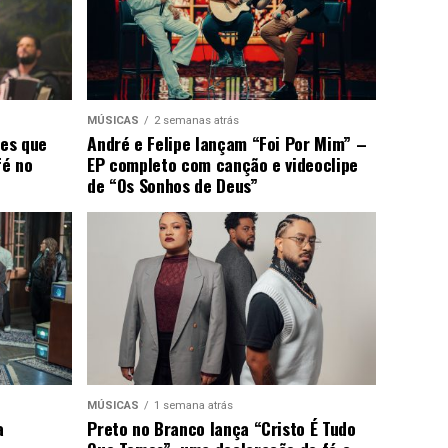
MÚSICAS
2 semanas atrás
ões que
André e Felipe lançam “Foi Por Mim” –
fé no
EP completo com canção e videoclipe
de “Os Sonhos de Deus”
MÚSICAS
1 semana atrás
a
Preto no Branco lança “Cristo É Tudo