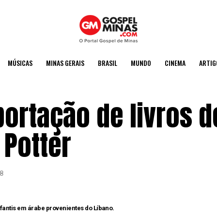
MÚSICAS
MINAS GERAIS
BRASIL
MUNDO
CINEMA
ARTIG
portação de livros d
 Potter
8
nfantis em árabe provenientes do Líbano.