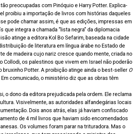
tão preocupadas com Pinóquio e Harry Potter. Explica-
ael proibiu a importação de livros com histórias daqueles
ue se pode chamar assim, é que as edições, impressas em
ís que integra a chamada “lista negra” da diplomacia
ecisão atinge a editora Kol Bo Sefarim, baseada na cidade
distribuição de literatura em língua árabe no Estado de
ete de madeira cujo nariz cresce quando mente, criada no
rlo Collodi, os palestinos que vivem em Israel não poderão
o bruxinho Potter. A proibição atinge ainda o best-seller
O
o. Em comunicado, o ministério diz que as obras têm
si, o dono da editora prejudicada pela ordem. Ele reclama
ultura. Visivelmente, as autoridades alfandegárias locais
mentação. Dois anos atrás, elas já haviam confiscado
egamento de 4 mil livros que haviam sido encomendados
ibanesas. Os volumes foram parar na trituradora. Mas o