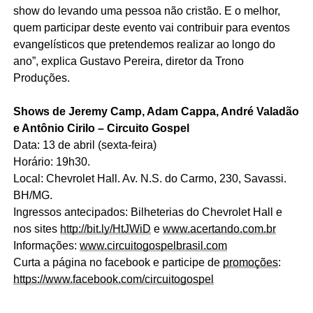
show do levando uma pessoa não cristão. E o melhor,
quem participar deste evento vai contribuir para eventos
evangelísticos que pretendemos realizar ao longo do
ano”, explica Gustavo Pereira, diretor da Trono
Produções.
Shows de Jeremy Camp, Adam Cappa, André Valadão
e Antônio Cirilo – Circuito Gospel
Data: 13 de abril (sexta-feira)
Horário: 19h30.
Local: Chevrolet Hall. Av. N.S. do Carmo, 230, Savassi.
BH/MG.
Ingressos antecipados: Bilheterias do Chevrolet Hall e
nos sites
http://bit.ly/HtJWiD
e
www.acertando.com.br
Informações:
www.circuitogospelbrasil.com
Curta a página no facebook e participe de
promoções
:
https://www.facebook.com/circuitogospel