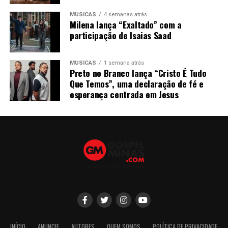
MÚSICAS
4 semanas atrás
Milena lança “Exaltado” com a
participação de Isaias Saad
MÚSICAS
1 semana atrás
Preto no Branco lança “Cristo É Tudo
Que Temos”, uma declaração de fé e
esperança centrada em Jesus
INÍCIO
ANUNCIE
AUTORES
QUEM SOMOS
POLÍTICA DE PRIVACIDADE