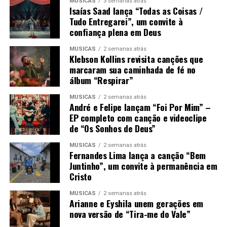
MÚSICAS
3 semanas atrás
Isaías Saad lança “Todas as Coisas /
Tudo Entregarei”, um convite à
confiança plena em Deus
MÚSICAS
2 semanas atrás
Klebson Kollins revisita canções que
marcaram sua caminhada de fé no
álbum “Respirar”
MÚSICAS
2 semanas atrás
André e Felipe lançam “Foi Por Mim” –
EP completo com canção e videoclipe
de “Os Sonhos de Deus”
MÚSICAS
2 semanas atrás
Fernandes Lima lança a canção “Bem
Juntinho”, um convite à permanência em
Cristo
MÚSICAS
2 semanas atrás
Arianne e Eyshila unem gerações em
nova versão de “Tira-me do Vale”