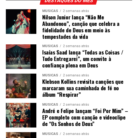
DESTAQUES DO MÊS
MÚSICAS
2 semanas atrás
Nilson Junior lança “Não Me
Abandonou”, canção que celebra a
fidelidade de Deus em meio às
tempestades da vida
MÚSICAS
2 semanas atrás
Isaías Saad lança “Todas as Coisas /
Tudo Entregarei”, um convite à
confiança plena em Deus
MÚSICAS
2 semanas atrás
Klebson Kollins revisita canções que
marcaram sua caminhada de fé no
álbum “Respirar”
MÚSICAS
2 semanas atrás
André e Felipe lançam “Foi Por Mim” –
EP completo com canção e videoclipe
de “Os Sonhos de Deus”
MÚSICAS
2 semanas atrás