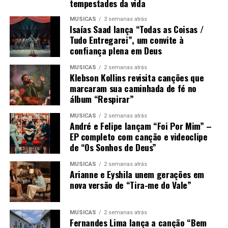
tempestades da vida
MÚSICAS
3 semanas atrás
Isaías Saad lança “Todas as Coisas /
Tudo Entregarei”, um convite à
confiança plena em Deus
MÚSICAS
2 semanas atrás
Klebson Kollins revisita canções que
marcaram sua caminhada de fé no
álbum “Respirar”
MÚSICAS
2 semanas atrás
André e Felipe lançam “Foi Por Mim” –
EP completo com canção e videoclipe
de “Os Sonhos de Deus”
MÚSICAS
2 semanas atrás
Arianne e Eyshila unem gerações em
nova versão de “Tira-me do Vale”
MÚSICAS
2 semanas atrás
Fernandes Lima lança a canção “Bem