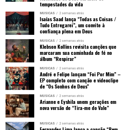
tempestades da vida
MÚSICAS
2 semanas atrás
Isaías Saad lança “Todas as Coisas /
Tudo Entregarei”, um convite à
confiança plena em Deus
MÚSICAS
2 semanas atrás
Klebson Kollins revisita canções que
marcaram sua caminhada de fé no
álbum “Respirar”
MÚSICAS
2 semanas atrás
André e Felipe lançam “Foi Por Mim” –
EP completo com canção e videoclipe
de “Os Sonhos de Deus”
MÚSICAS
2 semanas atrás
Arianne e Eyshila unem gerações em
nova versão de “Tira-me do Vale”
MÚSICAS
2 semanas atrás
Fernandes Lima lança a canção “Bem