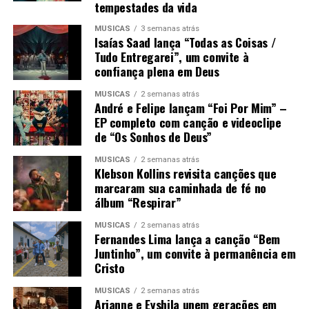
tempestades da vida
MÚSICAS
3 semanas atrás
Isaías Saad lança “Todas as Coisas /
Tudo Entregarei”, um convite à
confiança plena em Deus
MÚSICAS
2 semanas atrás
André e Felipe lançam “Foi Por Mim” –
EP completo com canção e videoclipe
de “Os Sonhos de Deus”
MÚSICAS
2 semanas atrás
Klebson Kollins revisita canções que
marcaram sua caminhada de fé no
álbum “Respirar”
MÚSICAS
2 semanas atrás
Fernandes Lima lança a canção “Bem
Juntinho”, um convite à permanência em
Cristo
MÚSICAS
2 semanas atrás
Arianne e Eyshila unem gerações em