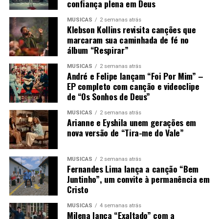
confiança plena em Deus
MÚSICAS
2 semanas atrás
Klebson Kollins revisita canções que
marcaram sua caminhada de fé no
álbum “Respirar”
MÚSICAS
2 semanas atrás
André e Felipe lançam “Foi Por Mim” –
EP completo com canção e videoclipe
de “Os Sonhos de Deus”
MÚSICAS
2 semanas atrás
Arianne e Eyshila unem gerações em
nova versão de “Tira-me do Vale”
MÚSICAS
2 semanas atrás
Fernandes Lima lança a canção “Bem
Juntinho”, um convite à permanência em
Cristo
MÚSICAS
4 semanas atrás
Milena lança “Exaltado” com a